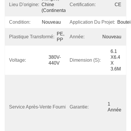
Lieu D'origine:
Chine 
Certification:
CE
(continentale)
Condition:
Nouveau
Application Du Projet:
Boutei
PE, 
Plastique Transformé:
Année:
Nouveau
PP
6.1 
380V-
X6.4 
Voltage:
Dimension (s):
440V
X 
3.6M
Pièces De 
Rechange 
Libres, Appui 
En Ligne, 
Installation 
1 
Service Après-Vente Fourni:
Garantie:
De Champ, 
Année
Commission 
Et 
Formation, 