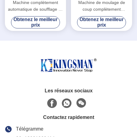
Machine complètement
Machine de moulage de
automatique de soufflage de
coup complètement
corps creux, machine servo
automatique de HDPE
Obtenez le meilleur
Obtenez le meilleur
de soufflage de corps creux
puissance 90 totale de 6.1M
prix
prix
de baril chimique
x de 4.1M x de 3.6M
Les réseaux sociaux
Contactez rapidement
Télégramme