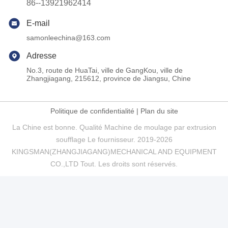
86--13921962414
E-mail
samonleechina@163.com
Adresse
No.3, route de HuaTai, ville de GangKou, ville de
Zhangjiagang, 215612, province de Jiangsu, Chine
Politique de confidentialité
|
Plan du site
La Chine est bonne. Qualité Machine de moulage par extrusion
soufflage Le fournisseur. 2019-2026
KINGSMAN(ZHANGJIAGANG)MECHANICAL AND EQUIPMENT
CO.,LTD Tout. Les droits sont réservés.