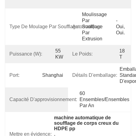
Maintenan
Moulissage 
Par 
- 
Type De Moulage Par Soufflage:
Automatique:
Soufflage 
Oui, 
Par 
Oui.
Extrusion
55 
18 
Puissance (w):
Le Poids:
KW
T
Emballa
Port:
Shanghai
Détails D'emballage:
Standar
D'expor
60 
Capacité D'approvisionnement:
Ensembles/ensembles 
Par An
machine automatique de 
soufflage de corps creux du 
HDPE pp
Mettre en évidence:
, 