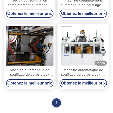
380V - consommation
machine complètement
complètement automatique
automatique de soufflage du
de puissance faible de la
corps creux 55KW, machine
Obtenez le meilleur prix
Obtenez le meilleur prix
machine 55KW de soufflage
de moulage de coup de
du corps creux 440V
HDPE
Vidéo
Machine automatique de
Machine automatique de
soufflage de corps creux
soufflage de corps creux de
d'extrusion de 12 T faisant le
16 tonnes, machine de
Obtenez le meilleur prix
Obtenez le meilleur prix
jouet de plastique de HDPE
moulage de coup en
de LDPE
plastique de bouteille
1