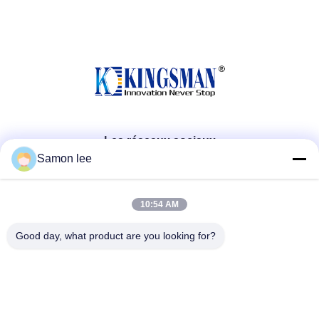
Les réseaux sociaux
Samon lee
Contactez rapidement
10:54 AM
Télégramme
Good day, what product are you looking for?
86--13921962414
E-mail
samonleechina@163.com