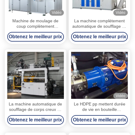
Vidéo
Vidéo
Machine de moulage de
La machine complètement
coup complètement
automatique de soufflage de
automatique de HDPE
corps creux, le HDPE pp
Obtenez le meilleur prix
Obtenez le meilleur prix
puissance 90 totale de 6.1M
mettent la machine en
x de 4.1M x de 3.6M
bouteille de soufflage de
corps creux
Vidéo
La machine automatique de
Le HDPE pp mettent durée
soufflage de corps creux du
de vie en bouteille
PE pp pour 200L
automatique de rendement
Obtenez le meilleur prix
Obtenez le meilleur prix
choisissent/doubles L
élevé de machine de
tambour d'anneau
soufflage de corps creux la
longue