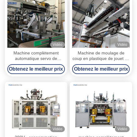
Vidéo
Vidéo
Machine complètement
Machine de moulage de
automatique servo de
coup en plastique de jouet de
soufflage de corps creux,
HDPE de LDPE fiable avec la
Obtenez le meilleur prix
Obtenez le meilleur prix
machine de moulage de
certification de la CE
coup en plastique de
bouteille du conteneur 20L
Vidéo
Vidéo