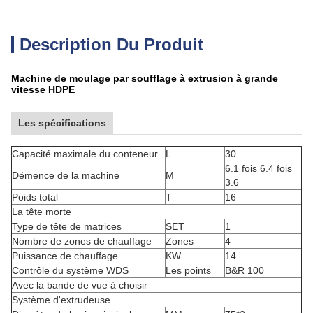
Description Du Produit
Machine de moulage par soufflage à extrusion à grande
vitesse HDPE
Les spécifications
Capacité maximale du conteneur
L
30
6.1 fois 6.4 fois
Démence de la machine
M
3.6
Poids total
T
16
La tête morte
Type de tête de matrices
SET
1
Nombre de zones de chauffage
Zones
4
Puissance de chauffage
KW
14
Contrôle du système WDS
Les points
B&R 100
Avec la bande de vue à choisir
Système d'extrudeuse