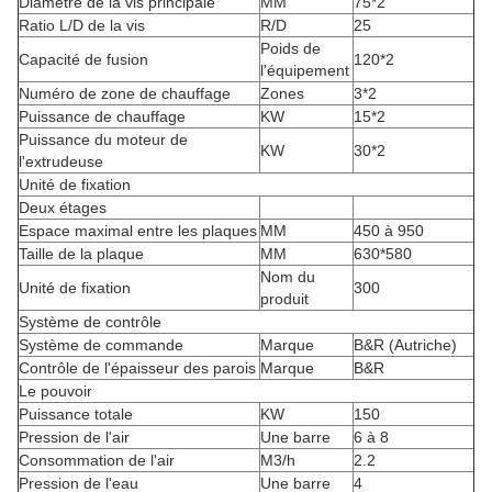
Diamètre de la vis principale
MM
75*2
Ratio L/D de la vis
R/D
25
Poids de
Capacité de fusion
120*2
l'équipement
Numéro de zone de chauffage
Zones
3*2
Puissance de chauffage
KW
15*2
Puissance du moteur de
KW
30*2
l'extrudeuse
Unité de fixation
Deux étages
Espace maximal entre les plaques
MM
450 à 950
Taille de la plaque
MM
630*580
Nom du
Unité de fixation
300
produit
Système de contrôle
Système de commande
Marque
B&R (Autriche)
Contrôle de l'épaisseur des parois
Marque
B&R
Le pouvoir
Puissance totale
KW
150
Pression de l'air
Une barre
6 à 8
Consommation de l'air
M3/h
2.2
Pression de l'eau
Une barre
4