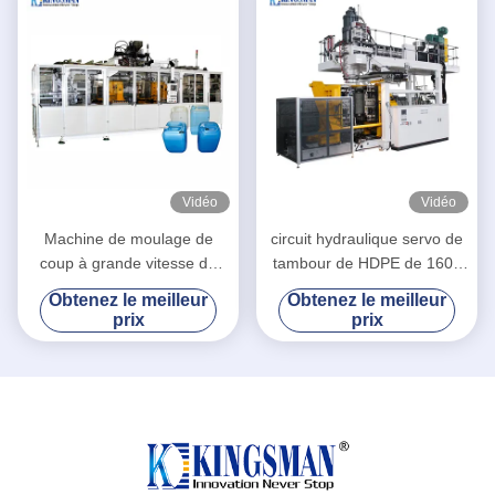
Vidéo
Vidéo
Machine de moulage de
circuit hydraulique servo de
coup à grande vitesse de
tambour de HDPE de 160L
HDPE, machine de soufflage
260L de corps creux de
Obtenez le meilleur
Obtenez le meilleur
de corps creux d'extrusion
machine en plastique de
prix
prix
soufflage