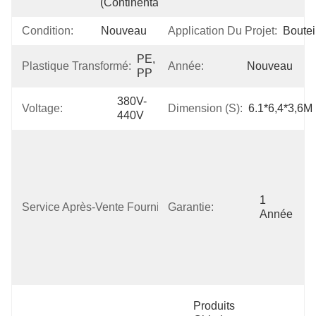
(continentale)
Condition:
Nouveau
Application Du Projet:
Boutei
PE, 
Plastique Transformé:
Année:
Nouveau
PP
380V-
Voltage:
Dimension (s):
6.1*6,4*3,6M
440V
Pièces De 
Rechange 
Libres, Appui 
En Ligne, 
Installation 
1 
Service Après-Vente Fourni:
Garantie:
De Champ, 
Année
Commission 
Et 
Formation, 
Maintenan
Produits 