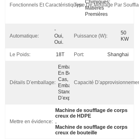
Chimiques; 
Fonctionnels Et Caractéristiques:
Type De Moulage Par Souffla
Matières 
Premières
- 
50 
Automatique:
Oui, 
Puissance (w):
KW
Oui.
Le Poids:
18T
Port:
Shanghai
Emballage 
En Bois De 
Cas, 
Détails D'emballage:
Capacité D'approvisionnemen
Emballage 
Standard 
D'exportation
Machine de soufflage de corps 
creux de HDPE
Mettre en évidence:
, 
Machine de soufflage de corps 
creux de bouteille